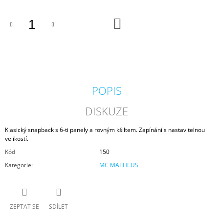
J
E
DO
M
KOŠÍKU
E
MIKINA
DJ
FATTE
PÁNSKÁ
POPIS
736
Kč
DISKUZE
Klasický snapback s 6-ti panely a rovným kšiltem. Zapínání s nastavitelnou
velikostí.
Kód
150
Kategorie
:
MC MATHEUS
ZEPTAT SE
SDÍLET