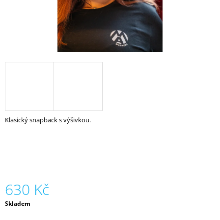
A
J
Í
T
?
HLEDAT
Klasický snapback s výšivkou.
D
O
P
O
630 Kč
R
U
Měrná
Skladem
Č
cena:
U