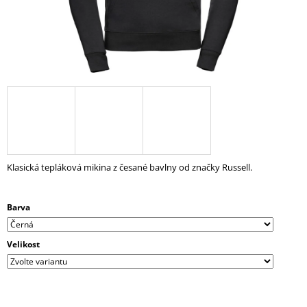
A
J
Í
T
?
HLEDAT
Klasická tepláková mikina z česané bavlny od značky Russell.
Barva
D
O
P
Velikost
O
R
U
Č
U