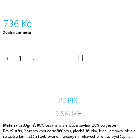
J
E
M
736 Kč
E
Měrná
Zvolte variantu
MIKINA
cena:
DJ
FATTE
DÁMSKÁ
DO
KOŠÍKU
736
Kč
POPIS
DISKUZE
Materiál:
280g/m², 80% česaná prstencová bavlna, 20%
polyester.
Rovný střih, 2-vrstvá kapuce se šňůrkou, plochá šňůrka,
krční lemovka
, okraje
rukávů a lem, ležérní žebrované manžety na rukávech a lemu, krycí švy na