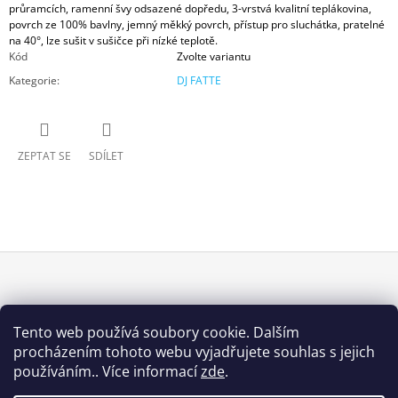
průramcích, ramenní švy odsazené dopředu, 3-vrstvá kvalitní teplákovina,
povrch ze 100% bavlny, jemný měkký povrch, přístup pro sluchátka, pratelné
na 40°, lze sušit v sušičce při nízké teplotě.
Kód
Zvolte variantu
Kategorie
:
DJ FATTE
ZEPTAT SE
SDÍLET
Z
Á
INFORMACE PRO VÁS
Tento web používá soubory cookie. Dalším
P
procházením tohoto webu vyjadřujete souhlas s jejich
Obchodní podmínky
A
používáním.. Více informací
zde
.
Podmínky ochrany osobních údajů
T