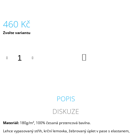
J
E
M
460 Kč
E
Měrná
Zvolte variantu
MIKINA
cena:
DJ
FATTE
DÁMSKÁ
DO
736
KOŠÍKU
Kč
POPIS
DISKUZE
Materiál:
180g/m², 100% česaná prstencová bavlna
.
Lehce vypasovaný střih,
krční lemovka
, žebrovaný úplet v pase s elastanem,