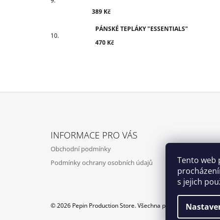
389 Kč
PÁNSKÉ TEPLÁKY "ESSENTIALS"
470 Kč
Z
Á
INFORMACE PRO VÁS
P
Obchodní podmínky
A
Tento web 
Podmínky ochrany osobních údajů
T
procházení
Í
s jejich po
© 2026 Pepin Production Store. Všechna práva vyhrazena.
Nastave