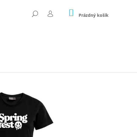
NÁKUPNÍ
HLEDAT
KOŠÍK
Prázdný košík
PŘIHLÁŠENÍ
Následující
S ČERNÁ