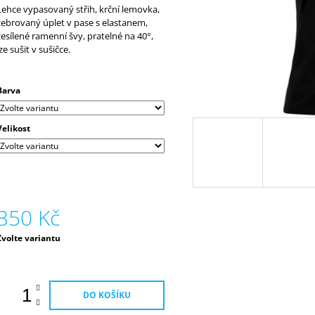
330 Kč
630 Kč
Lehce vypasovaný střih, krční lemovka,
žebrovaný úplet v pase s elastanem,
zesílené ramenní švy, pratelné na 40°,
lze sušit v sušičce.
Barva
Velikost
350 Kč
Měrná
Zvolte variantu
ena:
DO KOŠÍKU