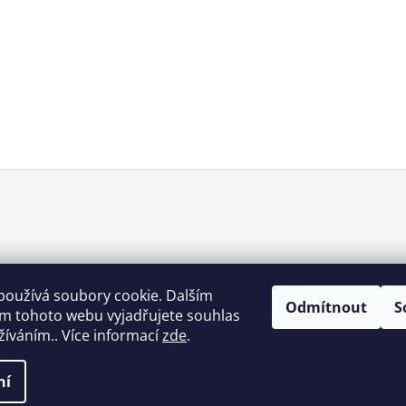
používá soubory cookie. Dalším
Odmítnout
S
m tohoto webu vyjadřujete souhlas
užíváním.. Více informací
zde
.
ní