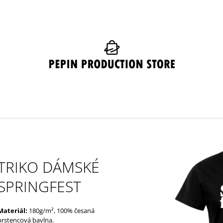
CO POTŘEBUJETE NAJÍT?
HLEDAT
DOPORUČUJEME
TRIKO DÁMSKÉ
SPRINGFEST
Materiál:
180g/m², 100% česaná
KULICH MATHEUS ŠEDÝ
ČEPICE MATHEU
prstencová bavlna.