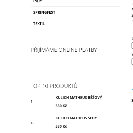
INDY
N
O
330 Kč
R
N
SPRINGFEST
I
Í
E
TEXTIL
P
A
N
E
PŘIJÍMÁME ONLINE PLATBY
L
TOP 10 PRODUKTŮ
KULICH MATHEUS BÉŽOVÝ
c
330 Kč
KULICH MATHEUS ŠEDÝ
330 Kč