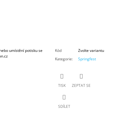
nebo umístění potisku se
Kód
Zvolte variantu
on.cz
Kategorie
:
Springfest
TISK
ZEPTAT SE
SDÍLET