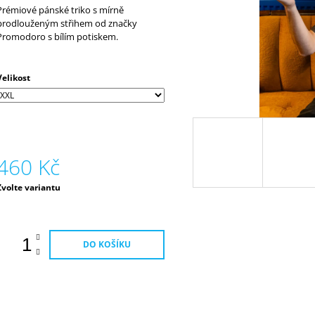
330 Kč
630 Kč
Prémiové pánské triko s mírně
prodlouženým střihem od značky
Promodoro s bílím potiskem.
Velikost
460 Kč
Měrná
Zvolte variantu
ena:
DO KOŠÍKU