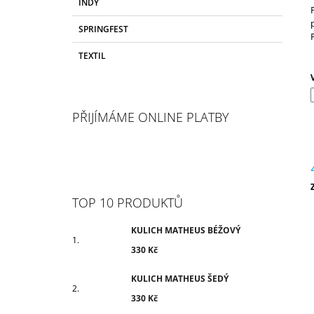
INDY
N
O
330 Kč
R
N
SPRINGFEST
I
Í
E
TEXTIL
P
A
N
E
PŘIJÍMÁME ONLINE PLATBY
L
c
TOP 10 PRODUKTŮ
KULICH MATHEUS BÉŽOVÝ
330 Kč
KULICH MATHEUS ŠEDÝ
330 Kč