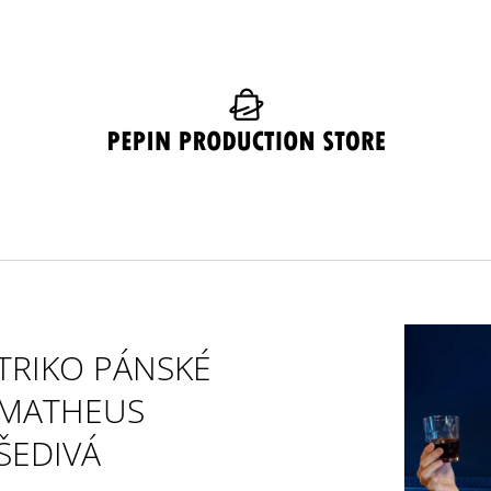
CO POTŘEBUJETE NAJÍT?
HLEDAT
DOPORUČUJEME
TRIKO PÁNSKÉ
MATHEUS
ŠEDIVÁ
KULICH MATHEUS ŠEDÝ
ČEPICE MATHEU