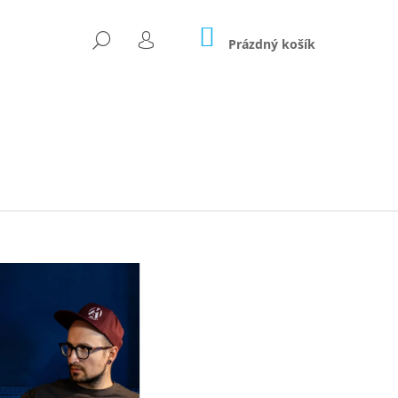
NÁKUPNÍ
HLEDAT
KOŠÍK
Prázdný košík
PŘIHLÁŠENÍ
Následující
S ČERNÁ