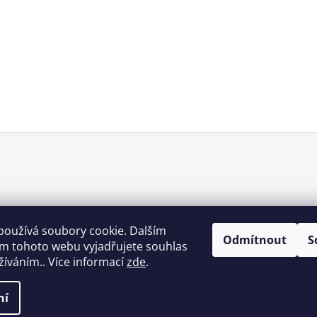
používá soubory cookie. Dalším
Odmítnout
S
m tohoto webu vyjadřujete souhlas
užíváním.. Více informací
zde
.
ní