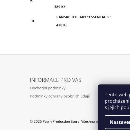
389 Kč
PÁNSKÉ TEPLÁKY "ESSENTIALS"
470 Kč
Z
Á
INFORMACE PRO VÁS
P
Obchodní podmínky
A
Tento web 
Podmínky ochrany osobních údajů
T
procházení
Í
s jejich po
© 2026 Pepin Production Store. Všechna práva vyhrazena.
Nastave