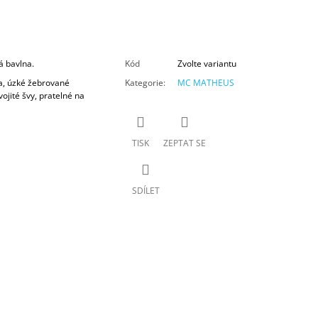
á bavlna
.
Kód
Zvolte variantu
a
, úzké žebrované
Kategorie
:
MC MATHEUS
jité švy, pratelné na
TISK
ZEPTAT SE
SDÍLET