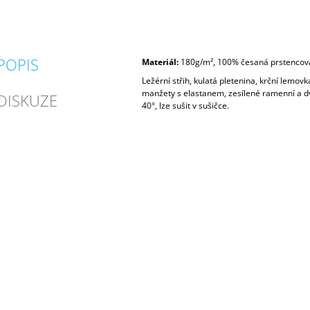
POPIS
Materiál:
180g/m², 100% česaná prstencov
Ležérní střih,
kulatá pletenina
,
krční lemovk
manžety s elastanem, zesílené ramenní a dvo
DISKUZE
40°, lze sušit v sušičce.